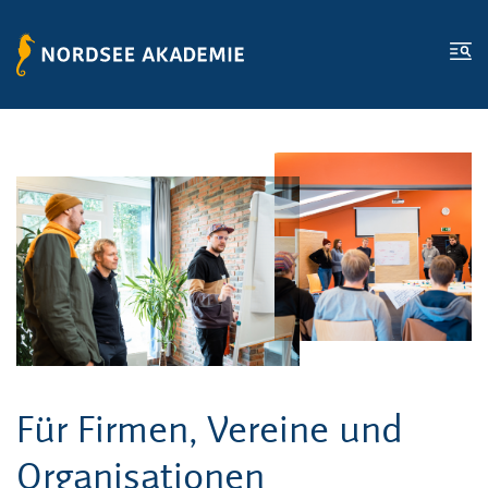
Zum Inhalt springen
Zur Fußzeile springen
Me
Für Firmen, Vereine und
Organisationen