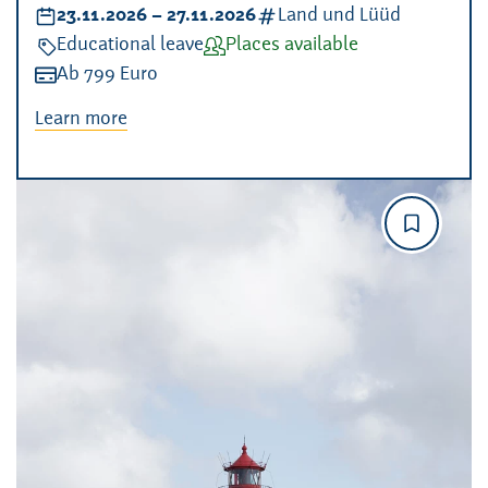
Datum:
23.11.2026
–
bis
27.11.2026
Kategorien:
Land und Lüüd
Veranstaltungsart:
Educational leave
Verfügbarkeit:
Places available
Kosten:
Ab 799 Euro
Learn more