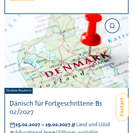
Veranstalter:
Nordsee Akademie
Dänisch für Fortgeschrittene B1
02/2027
Datum:
15.02.2027
–
bis
19.02.2027
Kategorien:
Land und Lüüd
Veranstaltungsart:
Educational leave
Verfügbarkeit:
Places available