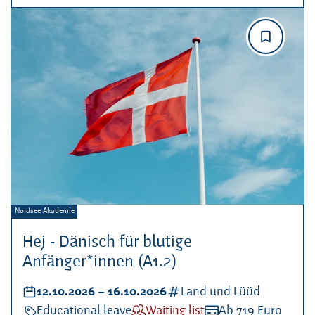
Veranstalter:
Nordsee Akademie
Hej - Dänisch für blutige
Anfänger*innen (A1.2)
Datum:
12.10.2026
–
bis
16.10.2026
Kategorien:
Land und Lüüd
Veranstaltungsart:
Educational leave
Verfügbarkeit:
Waiting list
Kosten:
Ab 719 Euro