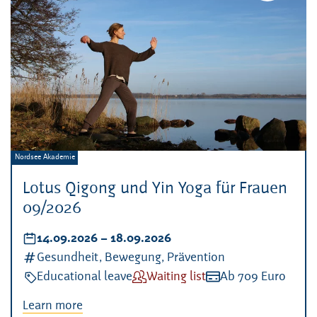
Veranstalter:
Nordsee Akademie
Lotus Qigong und Yin Yoga für Frauen
09/2026
Datum:
14.09.2026
–
bis
18.09.2026
Kategorien:
Gesundheit, Bewegung, Prävention
Veranstaltungsart:
Educational leave
Verfügbarkeit:
Waiting list
Kosten:
Ab 709 Euro
Learn more