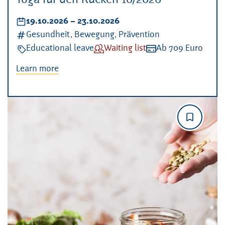
Yoga für den Rücken 10/2026
Datum:
19.10.2026
–
bis
23.10.2026
Kategorien:
Gesundheit, Bewegung, Prävention
Veranstaltungsart:
Educational leave
Verfügbarkeit:
Waiting list
Kosten:
Ab 709 Euro
Learn more