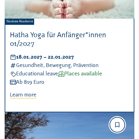
Veranstalter:
Nordsee Akademie
Hatha Yoga für Anfänger*innen
01/2027
Datum:
18.01.2027
–
bis
22.01.2027
Kategorien:
Gesundheit, Bewegung, Prävention
Veranstaltungsart:
Educational leave
Verfügbarkeit:
Places available
Kosten:
Ab 819 Euro
Learn more