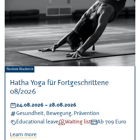
Veranstalter:
Nordsee Akademie
Hatha Yoga für Fortgeschrittene
08/2026
Datum:
24.08.2026
–
bis
28.08.2026
Kategorien:
Gesundheit, Bewegung, Prävention
Veranstaltungsart:
Educational leave
Verfügbarkeit:
Waiting list
Kosten:
Ab 709 Euro
Learn more