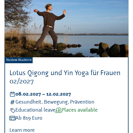
Veranstalter:
Nordsee Akademie
Lotus Qigong und Yin Yoga für Frauen
02/2027
Datum:
08.02.2027
–
bis
12.02.2027
Kategorien:
Gesundheit, Bewegung, Prävention
Veranstaltungsart:
Educational leave
Verfügbarkeit:
Places available
Kosten:
Ab 819 Euro
Learn more