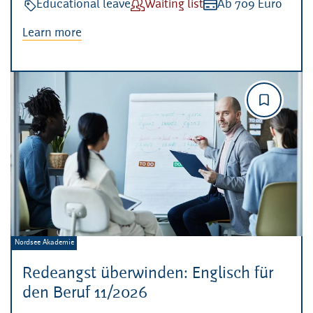
Veranstaltungsart:
Educational leave
Verfügbarkeit:
Waiting list
Kosten:
Ab 709 Euro
Learn more
Veranstalter:
Nordsee Akademie
Redeangst überwinden: Englisch für
den Beruf 11/2026