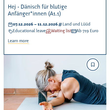
Hej - Dänisch für blutige
Anfänger*innen (A1.1)
Datum:
07.12.2026
–
bis
11.12.2026
Kategorien:
Land und Lüüd
Veranstaltungsart:
Educational leave
Verfügbarkeit:
Waiting list
Kosten:
Ab 719 Euro
Learn more