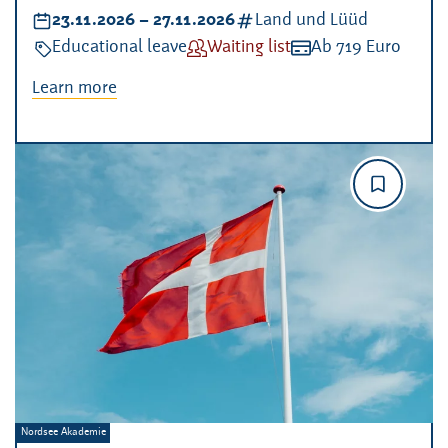
Datum:
23.11.2026
–
bis
27.11.2026
Kategorien:
Land und Lüüd
Veranstaltungsart:
Educational leave
Verfügbarkeit:
Waiting list
Kosten:
Ab 719 Euro
Learn more
Veranstalter:
Nordsee Akademie