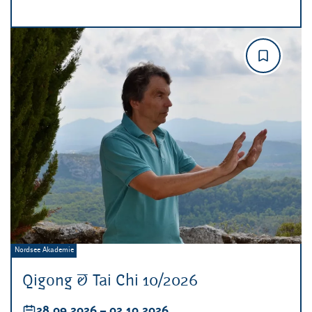
Veranstalter:
Nordsee Akademie
Qigong & Tai Chi 10/2026
Datum:
28.09.2026
–
bis
02.10.2026