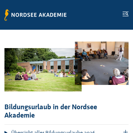
Zum Inhalt springen
Zur Fußzeile springen
Me
Bildungsurlaub in der Nordsee
Akademie
Übersicht aller Bildungsurlaube 2026