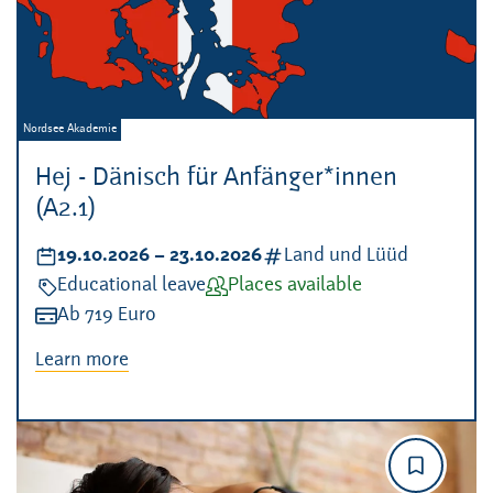
Veranstalter:
Nordsee Akademie
Hej - Dänisch für Anfänger*innen
(A2.1)
Datum:
19.10.2026
–
bis
23.10.2026
Kategorien:
Land und Lüüd
Veranstaltungsart:
Educational leave
Verfügbarkeit:
Places available
Kosten:
Ab 719 Euro
Learn more