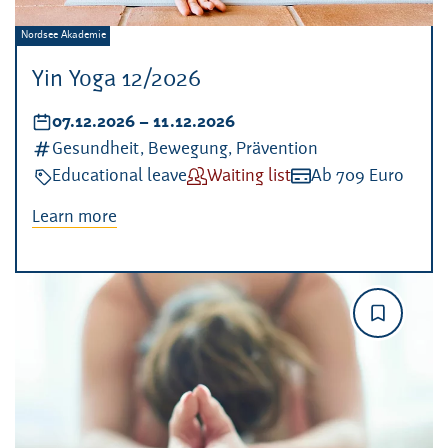
Veranstalter:
Nordsee Akademie
Yin Yoga 12/2026
Datum:
07.12.2026
–
bis
11.12.2026
Kategorien:
Gesundheit, Bewegung, Prävention
Veranstaltungsart:
Educational leave
Verfügbarkeit:
Waiting list
Kosten:
Ab 709 Euro
Learn more