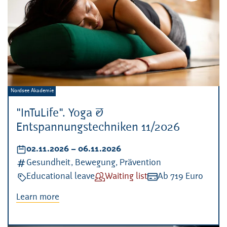
Veranstalter:
Nordsee Akademie
"InTuLife". Yoga &
Entspannungstechniken 11/2026
Datum:
02.11.2026
–
bis
06.11.2026
Kategorien:
Gesundheit, Bewegung, Prävention
Veranstaltungsart:
Educational leave
Verfügbarkeit:
Waiting list
Kosten:
Ab 719 Euro
Learn more