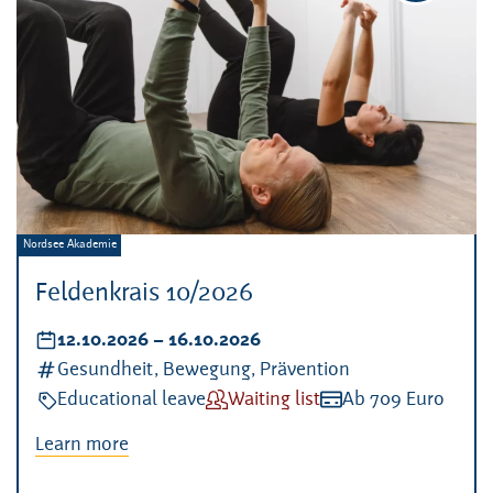
Veranstalter:
Nordsee Akademie
Feldenkrais 10/2026
Datum:
12.10.2026
–
bis
16.10.2026
Kategorien:
Gesundheit, Bewegung, Prävention
Veranstaltungsart:
Educational leave
Verfügbarkeit:
Waiting list
Kosten:
Ab 709 Euro
Learn more