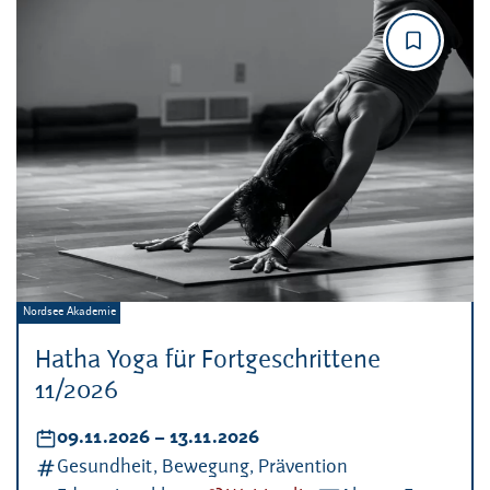
Veranstalter:
Nordsee Akademie
Hatha Yoga für Fortgeschrittene
11/2026
Datum:
09.11.2026
–
bis
13.11.2026
Kategorien:
Gesundheit, Bewegung, Prävention