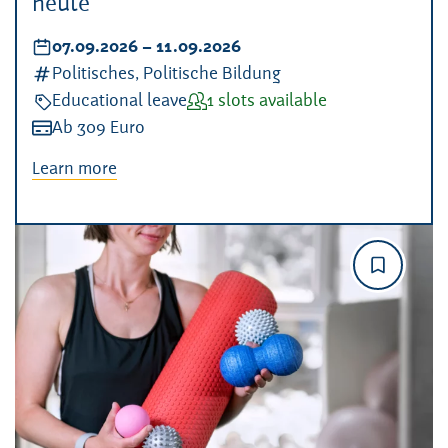
heute
Datum:
07.09.2026
–
bis
11.09.2026
Kategorien:
Politisches, Politische Bildung
Veranstaltungsart:
Educational leave
Verfügbarkeit:
1 slots available
Kosten:
Ab 309 Euro
Learn more