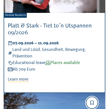
Veranstalter:
Nordsee Akademie
Platt & Stark - Tiet to´n Utspannen
09/2026
Datum:
07.09.2026
–
bis
11.09.2026
Kategorien:
Land und Lüüd, Gesundheit, Bewegung,
Prävention
Veranstaltungsart:
Educational leave
Verfügbarkeit:
Places available
Kosten:
Ab 709 Euro
Learn more