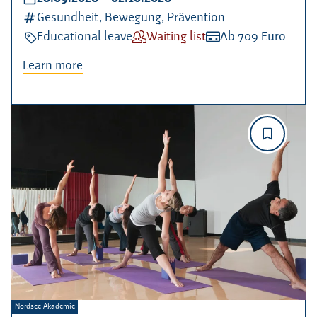
Kategorien:
Gesundheit, Bewegung, Prävention
Veranstaltungsart:
Educational leave
Verfügbarkeit:
Waiting list
Kosten:
Ab 709 Euro
Learn more
Veranstalter:
Nordsee Akademie