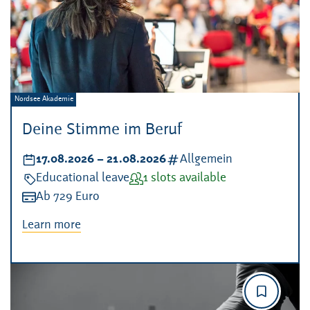
Veranstalter:
Nordsee Akademie
Deine Stimme im Beruf
Datum:
17.08.2026
–
bis
21.08.2026
Kategorien:
Allgemein
Veranstaltungsart:
Educational leave
Verfügbarkeit:
1 slots available
Kosten:
Ab 729 Euro
Learn more