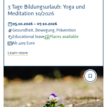
3 Tage Bildungsurlaub: Yoga und
Meditation 10/2026
Datum:
05.10.2026
–
bis
07.10.2026
Kategorien:
Gesundheit, Bewegung, Prävention
Veranstaltungsart:
Educational leave
Verfügbarkeit:
Places available
Kosten:
Ab 409 Euro
Learn more