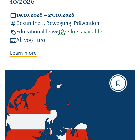
10/2026
Datum:
19.10.2026
–
bis
23.10.2026
Kategorien:
Gesundheit, Bewegung, Prävention
Veranstaltungsart:
Educational leave
Verfügbarkeit:
1 slots available
Kosten:
Ab 709 Euro
Learn more