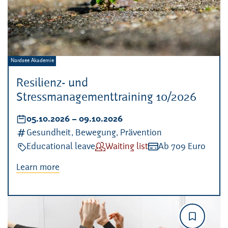
Veranstalter:
Nordsee Akademie
Resilienz- und
Stressmanagementtraining 10/2026
Datum:
05.10.2026
–
bis
09.10.2026
Kategorien:
Gesundheit, Bewegung, Prävention
Veranstaltungsart:
Educational leave
Verfügbarkeit:
Waiting list
Kosten:
Ab 709 Euro
Learn more