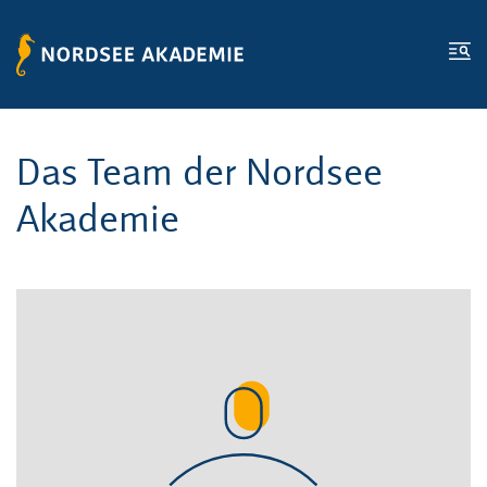
Zum Inhalt springen
Zur Fußzeile springen
Me
Das Team der Nordsee
Akademie