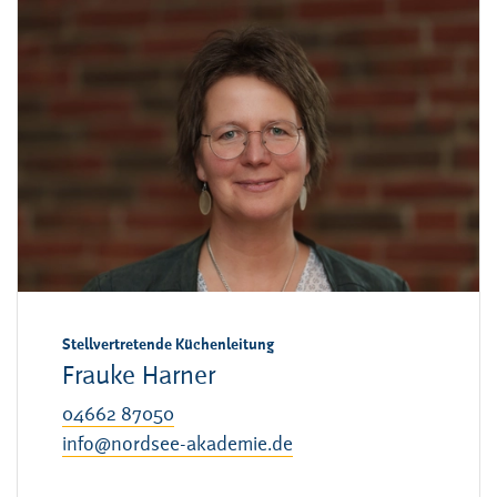
Stellvertretende Küchenleitung
Frauke Harner
04662 87050
info@nordsee-akademie.de