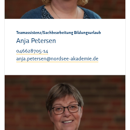
Teamassistenz/Sachbearbeitung Bildungsurlaub
Anja Petersen
046628705-14
anja.petersen@nordsee-akademie.de