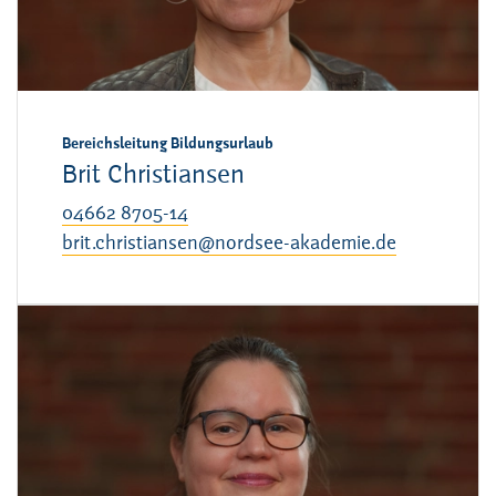
Bereichsleitung Bildungsurlaub
Brit Christiansen
04662 8705-14
brit.christiansen@nordsee-akademie.de