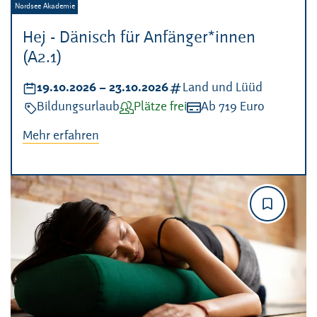
Veranstalter:
Nordsee Akademie
Hej - Dänisch für Anfänger*innen
(A2.1)
Datum:
19.10.2026
–
bis
23.10.2026
Kategorien:
Land und Lüüd
Veranstaltungsart:
Bildungsurlaub
Verfügbarkeit:
Plätze frei
Kosten:
Ab 719 Euro
Mehr erfahren