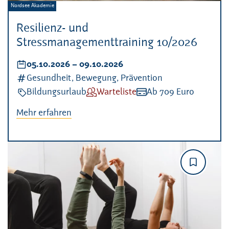
Veranstalter:
Nordsee Akademie
Resilienz- und
Stressmanagementtraining 10/2026
Datum:
05.10.2026
–
bis
09.10.2026
Kategorien:
Gesundheit, Bewegung, Prävention
Veranstaltungsart:
Bildungsurlaub
Verfügbarkeit:
Warteliste
Kosten:
Ab 709 Euro
Mehr erfahren