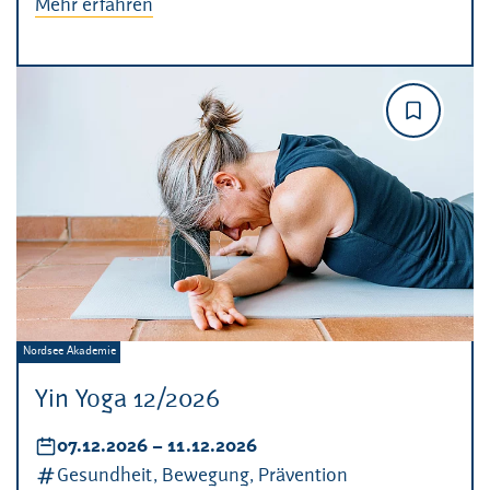
Mehr erfahren
Veranstalter:
Nordsee Akademie
Yin Yoga 12/2026
Datum:
07.12.2026
–
bis
11.12.2026
Kategorien:
Gesundheit, Bewegung, Prävention