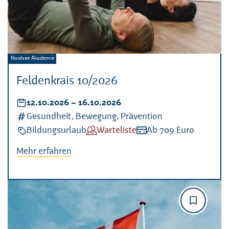
Veranstalter:
Nordsee Akademie
Feldenkrais 10/2026
Datum:
12.10.2026
–
bis
16.10.2026
Kategorien:
Gesundheit, Bewegung, Prävention
Veranstaltungsart:
Bildungsurlaub
Verfügbarkeit:
Warteliste
Kosten:
Ab 709 Euro
Mehr erfahren