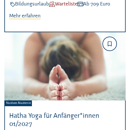
Veranstaltungsart:
Bildungsurlaub
Verfügbarkeit:
Warteliste
Kosten:
Ab 709 Euro
Mehr erfahren
Veranstalter:
Nordsee Akademie
Hatha Yoga für Anfänger*innen
01/2027