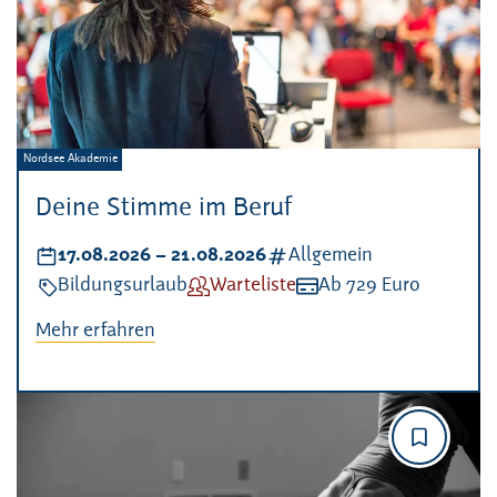
Veranstalter:
Nordsee Akademie
Deine Stimme im Beruf
Datum:
17.08.2026
–
bis
21.08.2026
Kategorien:
Allgemein
Veranstaltungsart:
Bildungsurlaub
Verfügbarkeit:
Warteliste
Kosten:
Ab 729 Euro
Mehr erfahren