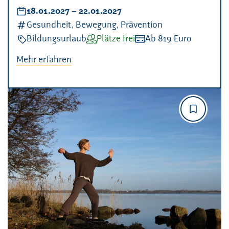
Datum:
18.01.2027
–
bis
22.01.2027
Kategorien:
Gesundheit, Bewegung, Prävention
Veranstaltungsart:
Bildungsurlaub
Verfügbarkeit:
Plätze frei
Kosten:
Ab 819 Euro
Mehr erfahren