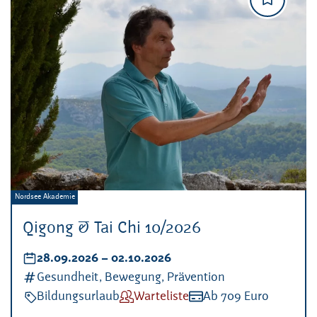
Veranstalter:
Nordsee Akademie
Qigong & Tai Chi 10/2026
Datum:
28.09.2026
–
bis
02.10.2026
Kategorien:
Gesundheit, Bewegung, Prävention
Veranstaltungsart:
Bildungsurlaub
Verfügbarkeit:
Warteliste
Kosten:
Ab 709 Euro