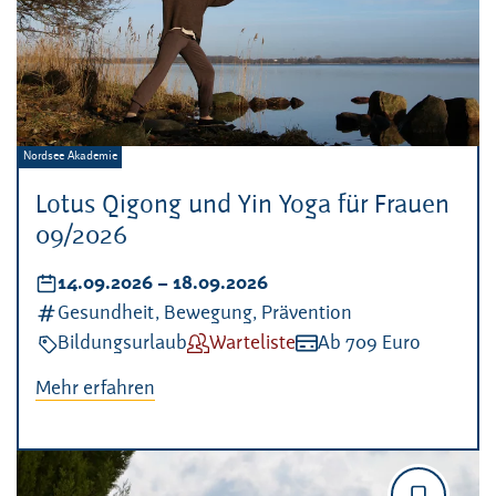
Veranstalter:
Nordsee Akademie
Lotus Qigong und Yin Yoga für Frauen
09/2026
Datum:
14.09.2026
–
bis
18.09.2026
Kategorien:
Gesundheit, Bewegung, Prävention
Veranstaltungsart:
Bildungsurlaub
Verfügbarkeit:
Warteliste
Kosten:
Ab 709 Euro
Mehr erfahren