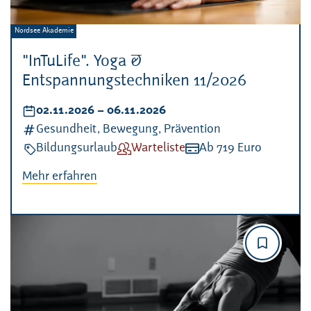
Veranstalter:
Nordsee Akademie
"InTuLife". Yoga &
Entspannungstechniken 11/2026
Datum:
02.11.2026
–
bis
06.11.2026
Kategorien:
Gesundheit, Bewegung, Prävention
Veranstaltungsart:
Bildungsurlaub
Verfügbarkeit:
Warteliste
Kosten:
Ab 719 Euro
Mehr erfahren