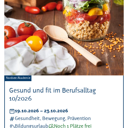
Veranstalter:
Nordsee Akademie
Gesund und fit im Berufsalltag
10/2026
Datum:
19.10.2026
–
bis
23.10.2026
Kategorien:
Gesundheit, Bewegung, Prävention
Veranstaltungsart:
Bildungsurlaub
Verfügbarkeit:
Noch 1 Plätze frei