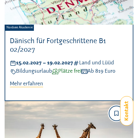
Veranstalter:
Nordsee Akademie
Dänisch für Fortgeschrittene B1
02/2027
Datum:
15.02.2027
–
bis
19.02.2027
Kategorien:
Land und Lüüd
Veranstaltungsart:
Bildungsurlaub
Verfügbarkeit:
Plätze frei
Kosten:
Ab 819 Euro
Mehr erfahren