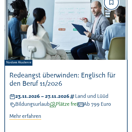
Veranstalter:
Nordsee Akademie
Redeangst überwinden: Englisch für
den Beruf 11/2026
Datum:
23.11.2026
–
bis
27.11.2026
Kategorien:
Land und Lüüd
Veranstaltungsart:
Bildungsurlaub
Verfügbarkeit:
Plätze frei
Kosten:
Ab 799 Euro
Mehr erfahren