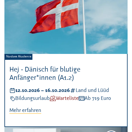
Veranstalter:
Nordsee Akademie
Hej - Dänisch für blutige
Anfänger*innen (A1.2)
Datum:
12.10.2026
–
bis
16.10.2026
Kategorien:
Land und Lüüd
Veranstaltungsart:
Bildungsurlaub
Verfügbarkeit:
Warteliste
Kosten:
Ab 719 Euro
Mehr erfahren