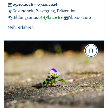
Datum:
05.10.2026
–
bis
07.10.2026
Kategorien:
Gesundheit, Bewegung, Prävention
Veranstaltungsart:
Bildungsurlaub
Verfügbarkeit:
Plätze frei
Kosten:
Ab 409 Euro
Mehr erfahren