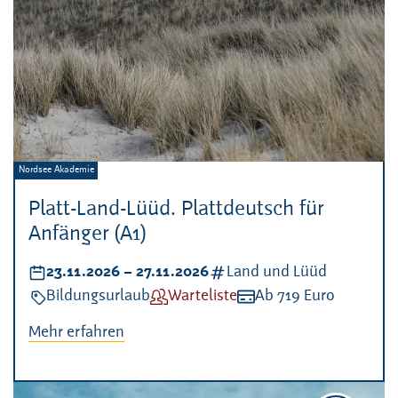
Veranstalter:
Nordsee Akademie
Platt-Land-Lüüd. Plattdeutsch für
Anfänger (A1)
Datum:
23.11.2026
–
bis
27.11.2026
Kategorien:
Land und Lüüd
Veranstaltungsart:
Bildungsurlaub
Verfügbarkeit:
Warteliste
Kosten:
Ab 719 Euro
Mehr erfahren