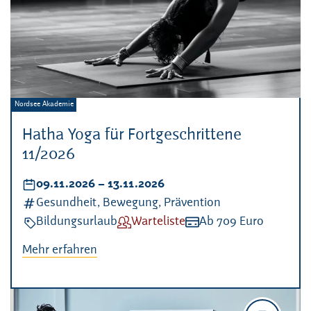
Veranstalter:
Nordsee Akademie
Hatha Yoga für Fortgeschrittene
11/2026
Datum:
09.11.2026
–
bis
13.11.2026
Kategorien:
Gesundheit, Bewegung, Prävention
Veranstaltungsart:
Bildungsurlaub
Verfügbarkeit:
Warteliste
Kosten:
Ab 709 Euro
Mehr erfahren