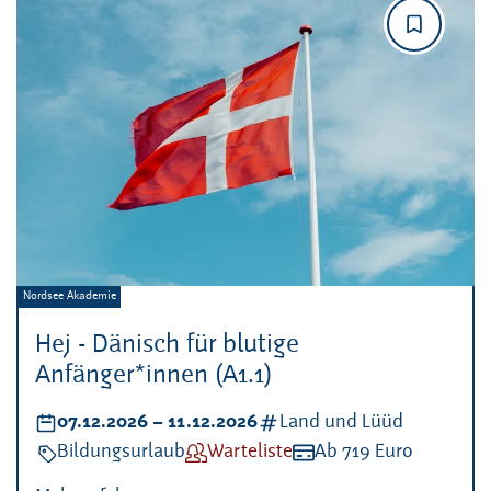
Veranstalter:
Nordsee Akademie
Hej - Dänisch für blutige
Anfänger*innen (A1.1)
Datum:
07.12.2026
–
bis
11.12.2026
Kategorien:
Land und Lüüd
Veranstaltungsart:
Bildungsurlaub
Verfügbarkeit:
Warteliste
Kosten:
Ab 719 Euro