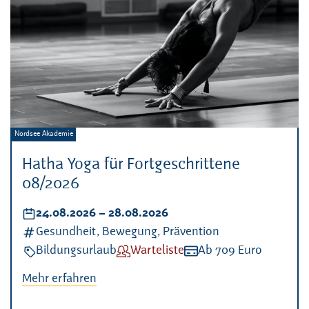
Veranstalter:
Nordsee Akademie
Hatha Yoga für Fortgeschrittene
08/2026
Datum:
24.08.2026
–
bis
28.08.2026
Kategorien:
Gesundheit, Bewegung, Prävention
Veranstaltungsart:
Bildungsurlaub
Verfügbarkeit:
Warteliste
Kosten:
Ab 709 Euro
Mehr erfahren