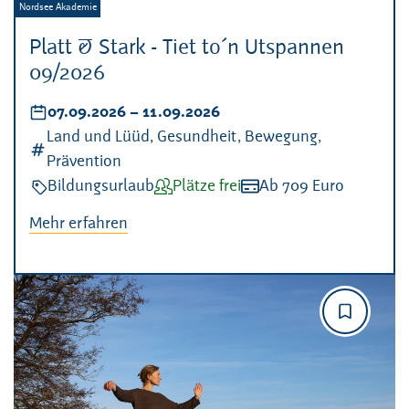
Veranstalter:
Nordsee Akademie
Platt & Stark - Tiet to´n Utspannen
09/2026
Datum:
07.09.2026
–
bis
11.09.2026
Kategorien:
Land und Lüüd, Gesundheit, Bewegung,
Prävention
Veranstaltungsart:
Bildungsurlaub
Verfügbarkeit:
Plätze frei
Kosten:
Ab 709 Euro
Mehr erfahren