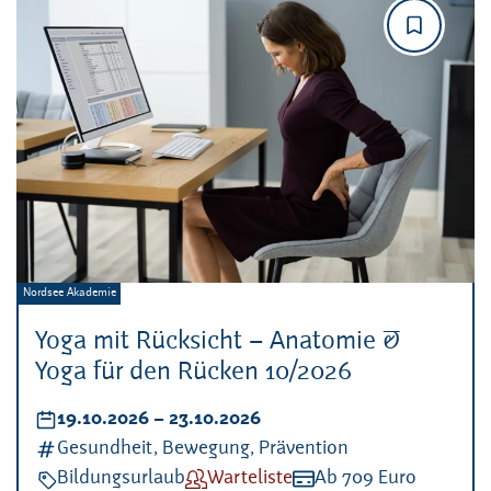
Veranstalter:
Nordsee Akademie
Yoga mit Rücksicht – Anatomie &
Yoga für den Rücken 10/2026
Datum:
19.10.2026
–
bis
23.10.2026
Kategorien:
Gesundheit, Bewegung, Prävention
Veranstaltungsart:
Bildungsurlaub
Verfügbarkeit:
Warteliste
Kosten:
Ab 709 Euro