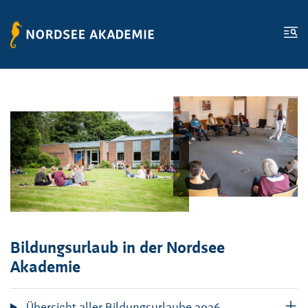
Zum Inhalt springen
Zur Fußzeile springen
Me
Bildungsurlaub in der Nordsee
Akademie
Übersicht aller Bildungsurlaube 2026