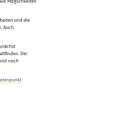
owie Möglichkeiten
beiten und die
n. Auch
zunächst
attfinden. Der
wird noch
notenpunkt