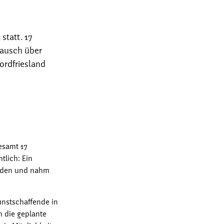
statt. 17
tausch über
ordfriesland
esamt 17
tlich: Ein
orden und nahm
unstschaffende in
m die geplante