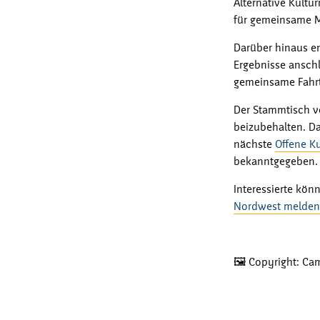
Alternative Kultu
für gemeinsame M
Darüber hinaus e
Ergebnisse anschl
gemeinsame Fahrt
Der Stammtisch v
beizubehalten. Da
nächste
Offene K
bekanntgegeben.
Interessierte kön
Nordwest melden
🖼️ Copyright: 