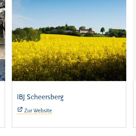
net sich in neuem Fenster)
IBJ Scheersberg
(Öffnet sich in neuem F
Zur Website