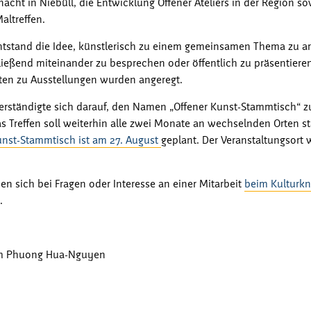
rnacht in Niebüll, die Entwicklung Offener Ateliers in der Region s
altreffen.
ntstand die Idee, künstlerisch zu einem gemeinsamen Thema zu ar
ießend miteinander zu besprechen oder öffentlich zu präsentiere
en zu Ausstellungen wurden angeregt.
erständigte sich darauf, den Namen „Offener Kunst-Stammtisch“ 
s Treffen soll weiterhin alle zwei Monate an wechselnden Orten st
unst-Stammtisch ist am 27. August
geplant. Der Veranstaltungsort 
nen sich bei Fragen oder Interesse an einer Mitarbeit
beim Kulturk
.
Cam Phuong Hua-Nguyen