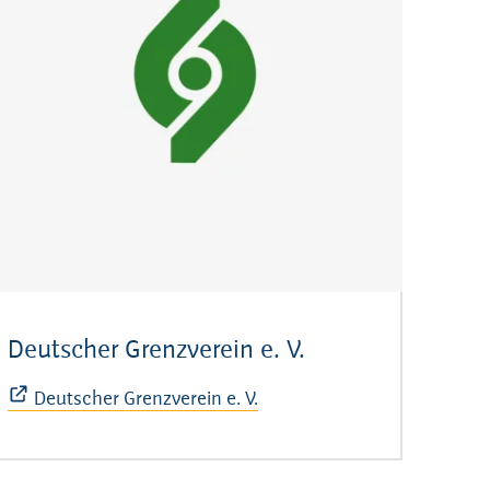
enster)
Deutscher Grenzverein e. V.
(Öffnet sich in 
Deutscher Grenzverein e. V.