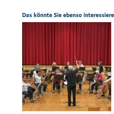
Das könnte Sie ebenso interessier
Veranstaltung
1
bis
4
von
12
sichtbar.