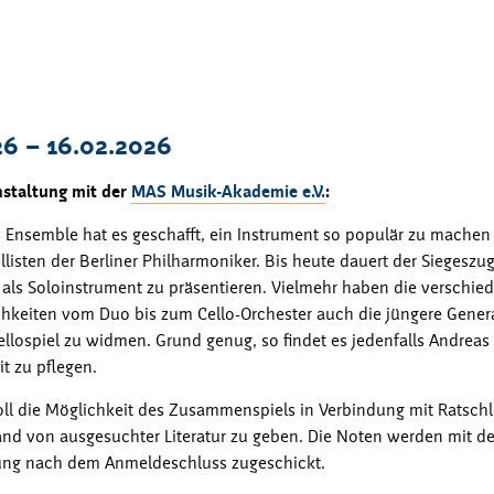
26
–
bis
16.02.2026
nstaltung mit der
MAS Musik-Akademie e.V.
:
Ensemble hat es geschafft, ein Instrument so populär zu machen 
llisten der Berliner Philharmoniker. Bis heute dauert der Siegeszu
r als Soloinstrument zu präsentieren. Vielmehr haben die verschie
keiten vom Duo bis zum Cello-Orchester auch die jüngere Generat
llospiel zu widmen. Grund genug, so findet es jedenfalls Andreas 
it zu pflegen.
ll die Möglichkeit des Zusammenspiels in Verbindung mit Ratsch
nd von ausgesuchter Literatur zu geben. Die Noten werden mit de
ung nach dem Anmeldeschluss zugeschickt.