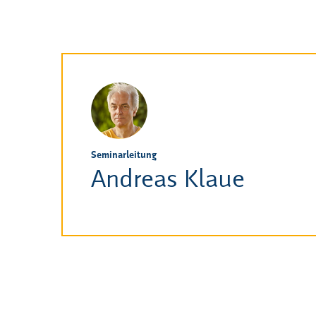
Nach dem Diplom und dem
Konzertexamen folgten verschiedene
Orchesterengagements – so war er als
1. Solo-Cellist im Brandenburgischen
Konzertorchester (Cottbus) sowie im
Theater der Stadt Senftenberg und an
den Landesbühnen Sachsen (Dresden)
tätig. Seit 1996 arbeitet er als
freischaffender Musiker und
Musiklehrer im Raum Hamburg. Neben
Seminarleitung
dem Cellospiel widmet er sich auch
Andreas Klaue
dem Dirigieren. Er leitet verschiedene
Orchester, gibt Sinfonieorchester- und
Kammermusikkurse und Cello-
Ensemblekurse in ganz Deutschland.