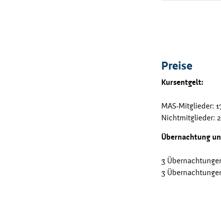
Preise
Kursentgelt:
MAS-Mitglieder: 1
Nichtmitglieder: 
Übernachtung un
3 Übernachtungen 
Andreas Klaue studierte Violoncello in
3 Übernachtungen 
Lübeck und Graz und hat seit 1990 die
künstlerische Gesamtleitung der Lecker
Musiktage inne.