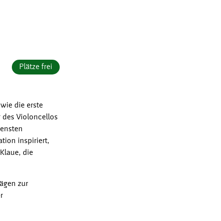
Plätze frei
wie die erste
g des Violoncellos
densten
ion inspiriert,
Klaue, die
lägen zur
r