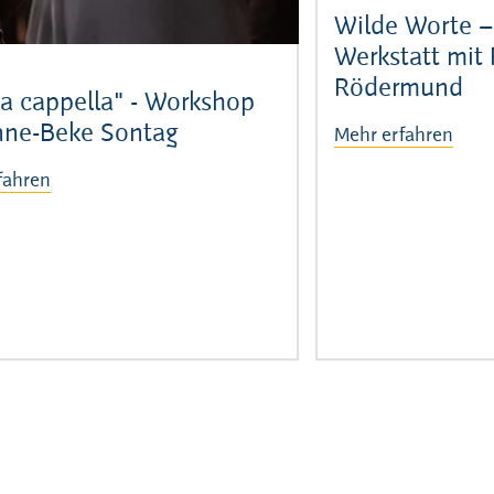
Wilde Worte –
Werkstatt mit
Rödermund
 a cappella" - Workshop
nne-Beke Sontag
Mehr erfahren
fahren