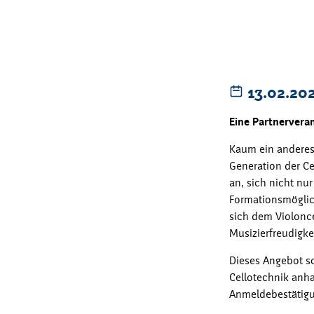
13.02.20
Eine Partnervera
Kaum ein anderes 
Generation der Ce
an, sich nicht nu
Formationsmöglich
sich dem Violonce
Musizierfreudigke
Dieses Angebot so
Cellotechnik anha
Anmeldebestätig