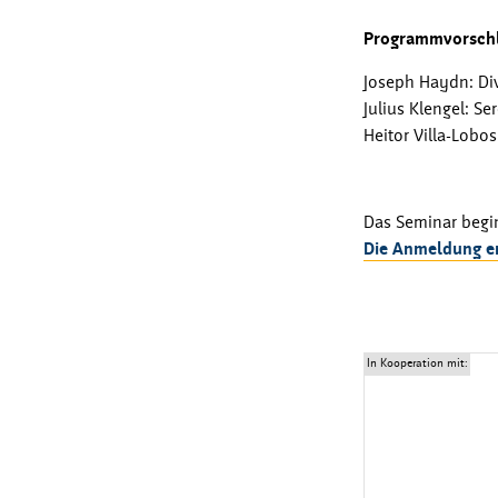
Programmvorschl
Joseph Haydn: Div
Julius Klengel: Se
Heitor Villa-Lobo
Das Seminar begi
Die Anmeldung er
In Kooperation mit: