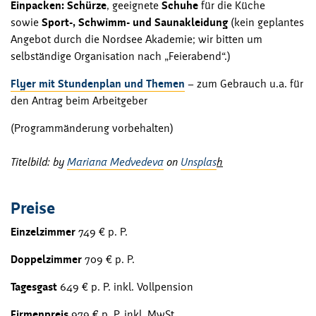
Einpacken: Schürze
, geeignete
Schuhe
für die Küche
sowie
Sport-, Schwimm- und Saunakleidung
(kein geplantes
Angebot durch die Nordsee Akademie; wir bitten um
selbständige Organisation nach „Feierabend“.)
Flyer mit Stundenplan und Themen
– zum Gebrauch u.a. für
den Antrag beim Arbeitgeber
(Programmänderung vorbehalten)
Titelbild: by
Mariana Medvedeva
on
Unsplas
h
Preise
Einzelzimmer
749 € p. P.
Doppelzimmer
709 € p. P.
Tagesgast
649 € p. P. inkl. Vollpension
Firmenpreis
979 € p. P. inkl. MwSt.