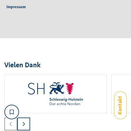
Impressum
Vielen Dank
Logo
1
bis
2
von
6
sichtbar.