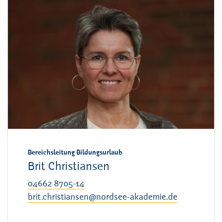
Bereichsleitung Bildungsurlaub
Brit Christiansen
04662 8705-14
brit.christiansen@nordsee-akademie.de