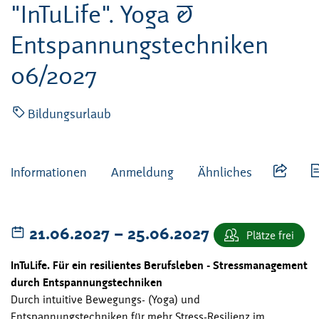
"InTuLife". Yoga &
Entspannungstechniken
06/2027
Bildungsurlaub
Informationen
Anmeldung
Ähnliches
bis
21.06.2027
–
25.06.2027
Plätze frei
InTuLife. Für ein resilientes Berufsleben - Stressmanagement
durch Entspannungstechniken
Durch intuitive Bewegungs- (Yoga) und
Entspannungstechniken für mehr Stress-Resilienz im