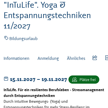
"InTuLife". Yoga &
Entspannungstechniken
11/2027
Bildungsurlaub
Informationen
Anmeldung
Ähnliches
bis
15.11.2027
–
19.11.2027
Plätze frei
InTuLife. Für ein resilientes Berufsleben - Stressmanagement
durch Entspannungstechniken
Durch intuitive Bewegungs- (Yoga) und
Entspannungstechniken für mehr Stress-Resilienz im