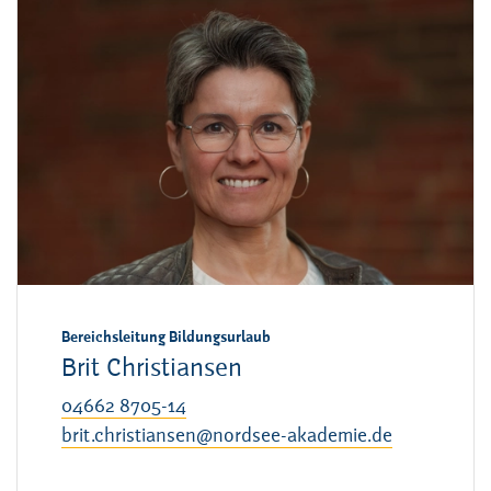
Bereichsleitung Bildungsurlaub
Brit Christiansen
04662 8705-14
brit.christiansen@nordsee-akademie.de